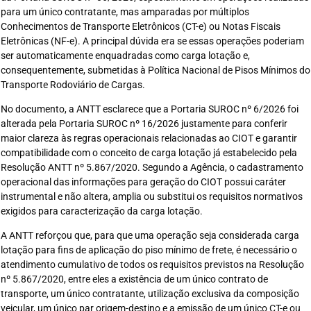
para um único contratante, mas amparadas por múltiplos
Conhecimentos de Transporte Eletrônicos (CT-e) ou Notas Fiscais
Eletrônicas (NF-e). A principal dúvida era se essas operações poderiam
ser automaticamente enquadradas como carga lotação e,
consequentemente, submetidas à Política Nacional de Pisos Mínimos do
Transporte Rodoviário de Cargas.
No documento, a ANTT esclarece que a Portaria SUROC nº 6/2026 foi
alterada pela Portaria SUROC nº 16/2026 justamente para conferir
maior clareza às regras operacionais relacionadas ao CIOT e garantir
compatibilidade com o conceito de carga lotação já estabelecido pela
Resolução ANTT nº 5.867/2020. Segundo a Agência, o cadastramento
operacional das informações para geração do CIOT possui caráter
instrumental e não altera, amplia ou substitui os requisitos normativos
exigidos para caracterização da carga lotação.
A ANTT reforçou que, para que uma operação seja considerada carga
lotação para fins de aplicação do piso mínimo de frete, é necessário o
atendimento cumulativo de todos os requisitos previstos na Resolução
nº 5.867/2020, entre eles a existência de um único contrato de
transporte, um único contratante, utilização exclusiva da composição
veicular, um único par origem-destino e a emissão de um único CT-e ou