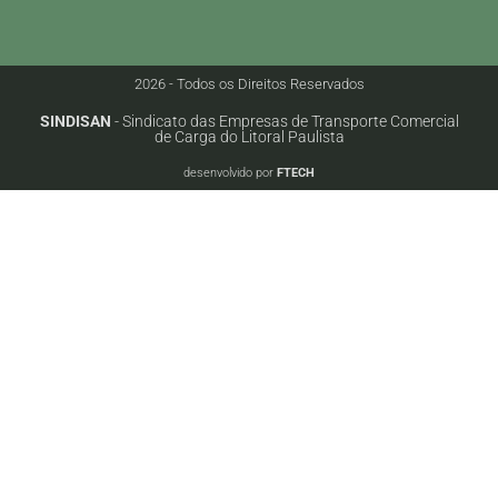
2026 - Todos os Direitos Reservados
SINDISAN
- Sindicato das Empresas de Transporte Comercial
de Carga do Litoral Paulista
desenvolvido por
FTECH