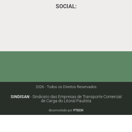
SOCIAL:
2026 - Todos os Direitos Reservados
SINDISAN
- Sindicato das Empresas de Transporte Comercial
de Carga do Litoral Paulista
desenvolvido por
FTECH