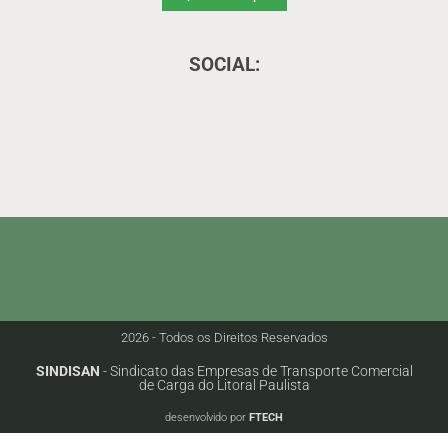
SOCIAL:
2026 - Todos os Direitos Reservados
SINDISAN
- Sindicato das Empresas de Transporte Comercial
de Carga do Litoral Paulista
desenvolvido por
FTECH