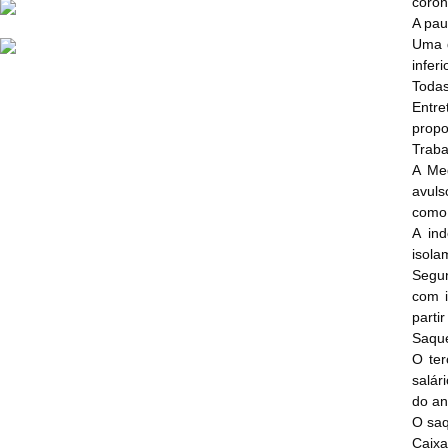
coron
A pau
Uma d
infer
Todas
Entre
propo
Traba
A Med
avuls
como 
A in
isola
Segun
com i
parti
Saqu
O ter
salár
do an
O saq
Caixa