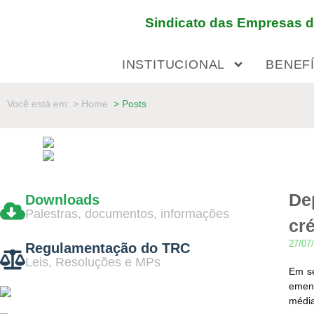
Sindicato das Empresas de
INSTITUCIONAL
BENEF
Você está em: > Home
> Posts
De
Downloads
Palestras, documentos, informações
cré
27/07
Regulamentação do TRC
Leis, Resoluções e MPs
Em se
emend
médi