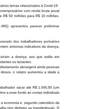
 vários temas relacionados à Covid-19.
roempresários com renda bruta anual
de R$ 50 milhões para R$ 10 milhões.
L-MG) apresentou parecer preliminar
nerado dos trabalhadores portuários
ntem sintomas indicativos da doença,
traíram a doença, aos que estão em
tantes ou lactantes.
o afastamento abrangerá ainda pessoas
 idosos, o relator aumentou a idade a
rabalhador sacar até R$ 1.045,00 (um
re a esse fundo as contas individuais
e a economia e, segundo calendário da
ulho (em dinheiro ou transferência). O