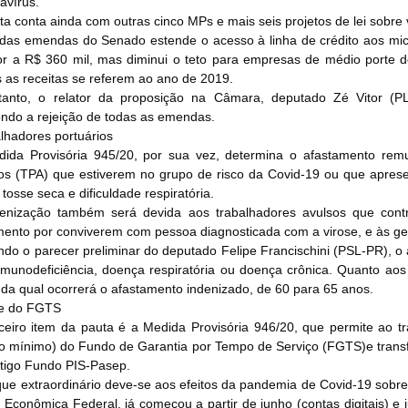
avírus.
ta conta ainda com outras cinco MPs e mais seis projetos de lei sobre
as emendas do Senado estende o acesso à linha de crédito aos mic
ior a R$ 360 mil, mas diminui o teto para empresas de médio porte 
 as receitas se referem ao ano de 2019.
tanto, o relator da proposição na Câmara, deputado Zé Vitor (P
ndo a rejeição de todas as emendas.
lhadores portuários
ida Provisória 945/20, por sua vez, determina o afastamento remu
os (TPA) que estiverem no grupo de risco da Covid-19 ou que aprese
tosse seca e dificuldade respiratória.
denização também será devida aos trabalhadores avulsos que con
mento por conviverem com pessoa diagnosticada com a virose, e às ges
do o parecer preliminar do deputado Felipe Francischini (PSL-PR), 
munodeficiência, doença respiratória ou doença crônica. Quanto aos
r da qual ocorrerá o afastamento indenizado, de 60 para 65 anos.
e do FGTS
ceiro item da pauta é a Medida Provisória 946/20, que permite ao t
io mínimo) do Fundo de Garantia por Tempo de Serviço (FGTS)e transfe
tigo Fundo PIS-Pasep.
ue extraordinário deve-se aos efeitos da pandemia de Covid-19 sobr
 Econômica Federal, já começou a partir de junho (contas digitais) e j