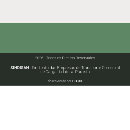
2026 - Todos os Direitos Reservados
SINDISAN
- Sindicato das Empresas de Transporte Comercial
de Carga do Litoral Paulista
desenvolvido por
FTECH