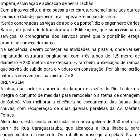
limpeza, escavação e aplicação de pedra rachão.
Com a intervenção, a área passa a ter estrutura semelhante aos outros
canais da Cidade, que permite a limpeza e remoção de lama.
“Serão concretadas as vigas de apoio da ponte”, diz o engenheiro Carlos
Barros, da pasta de Infraestrutura e Edificações, que supervisiona os
serviços. O cronograma dos serviços prevê que o pontilhão esteja
pronto no começo de março.
Na sequência, devem começar as atividades na pista 4, onde vai ser
implantada estrutura longitudinal com três tubos de 1,5 metro de
diâmetro e 280 metros de extensão. E, também, a execução de rampa
que servirá de subida para o viaduto em construção. Por último, serão
feitas as intervenções nas pistas 2 e 3.
DRENAGEM
A obra, que inclui o aumento da largura e vazão do Rio Lenheiros,
integra o conjunto de medidas para remodelar o sistema de drenagem
do Saboó. Visa melhorar a eficiência no escoamento das águas das
chuvas, com recuperação de duas galerias paralelas da Av. Martins
Fontes.
Além disso, está sendo construída uma nova galeria de 350 metros a
partir da Rua Caraguatatuba, que alcançou a Rua Ilhabela, para
complementar a já existente. Os trabalhos prosseguirão pela N. Sra. de