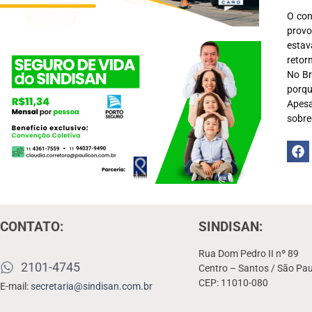
O con
provo
estav
retor
No Br
porqu
Apes
sobre
CONTATO:
SINDISAN:
Rua Dom Pedro II nº 89
2101-4745
Centro – Santos / São Pau
CEP: 11010-080
E-mail:
secretaria@sindisan.com.br