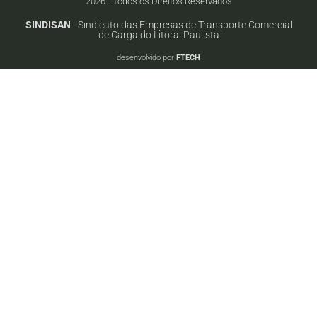
2026 - Todos os Direitos Reservados
SINDISAN
- Sindicato das Empresas de Transporte Comercial
de Carga do Litoral Paulista
desenvolvido por
FTECH