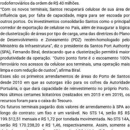
rodoferroviários da ordem de R$ 40 milhões.
“Com os novos terminais, Santos recuperará celulose de sua área de
influência que, por falta de capacidade, migra para ser escoada por
outros portos. Os investimentos consolidarão Santos como o principal
corredor de exportação de celulose no País, além de inaugurar a lógica
de clusterização de áreas por tipo de carga, uma das diretrizes do Plano
de Desenvolvimento e Zoneamento (PDZ) recém-homologado pelo
Ministério da Infraestrutura”, diz o presidente da Santos Port Authority
(SPA), Fernando Biral, destacando que a clusterização permitirá maior
produtividade da operação. “Outro ponto forte é o escoamento 100%
ferroviário nos acessos da celulose aos terminais, uma operação mais
limpa e com redução de custos”, afirma Biral.
Esses são os primeiros arrendamentos de áreas do Porto de Santos
desde 2010 em que as outorgas irão para os cofres da Autoridade
Portuária, o que dará capacidade de reinvestimento no próprio Porto.
Nos últimos certames licitatórios (realizados em 2015 e em 2019), os
recursos foram para o caixa do Tesouro.
Os futuros terminais pagarão dois valores de arrendamento à SPA ao
longo do contrato: um fixo e um variável. No STS 14, serão R$ R$
199.512,51 mensais e R$ 1,72 por tonelada movimentada. No STS 14A,
serão R$ 170.238,20 e R$ 1,46, respectivamente. Assim, somente a