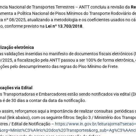
ncia Nacional de Transportes Terrestres – ANTT concluiu a revisão da
Re
amenta a Política Nacional de Pisos Mínimos do Transporte Rodoviário d
ca nº 08/2025, atualizando a metodologia e os coeficientes usados no cá
o, conforme previsto na
Lei nº 13.703/2018
.
lização eletrônica
s validações inseridas no manifesto de documentos fiscais eletrônicos 
/2025, a fiscalização pela ANTT passou a ser 100% de forma eletrônica
ções pelo descumprimento das regras do Piso Mínimo de Frete.
icações via Edital
s Transportadoras e Embarcadores estão sendo notificados via edital (Diá
a é de 30 dias a contar da data da notificação.
 assim, reforçamos aqui a importância de realizar consultas periódicas
nal (link abaixo), com os seguinte filtros: Seção 3 / Ministério dos Trans
stres / Edital de Notificação –
https://www.in.gov.br/leiturajornal?seca
&org=Minist%C3%A9rio%20dos%20Transportes&org_sub=Ag%C3%AAnci