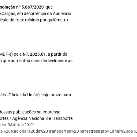
solução nº 5.867/2020
, que
e Cargas, em decorrência da Audiência
lculo do frete mínimo por quilômetro
(MDF-e) pela
NT. 2025.01
, a partir de
, o que aumentou consideravelmente as
rio Oficial da União), cujo prazo para
 dessas publicações na Imprensa
portes / Agência Nacional de Transporte
o=dou3&data=29-01-
a%20Nacional%20de%20Transportes%20Terrestres&ato=Edital%20de