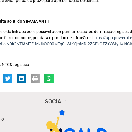
 de evitar perda do prazo para apresentação de defesa.
lta ao BI do SIFAMA ANTT
eio do link abaixo, é possível acompanhar os autos de infração registr
te filtro por nome, por data e por tipo de infração –
https://app.powerbi
JrIjoiNDk2NTI3MTEtMjJkOC00MTg0LWIzYjctMDI2ZGEzOTZkYWIyIiwidC
: NTC&Logística
SOCIAL:
lo