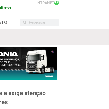
INTRANET
lista
ATO
a e exige atenção
res