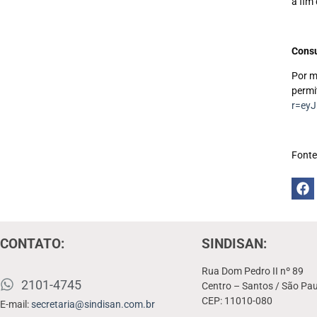
a fim
Consu
Por m
permi
r=ey
Fonte
CONTATO:
SINDISAN:
Rua Dom Pedro II nº 89
2101-4745
Centro – Santos / São Pau
CEP: 11010-080
E-mail:
secretaria@sindisan.com.br