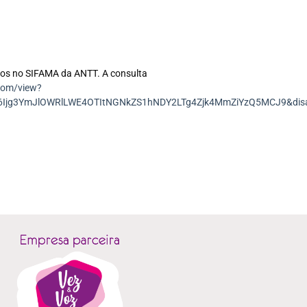
ados no SIFAMA da ANTT. A consulta
.com/view?
I6Ijg3YmJlOWRlLWE4OTItNGNkZS1hNDY2LTg4Zjk4MmZiYzQ5MCJ9&disa