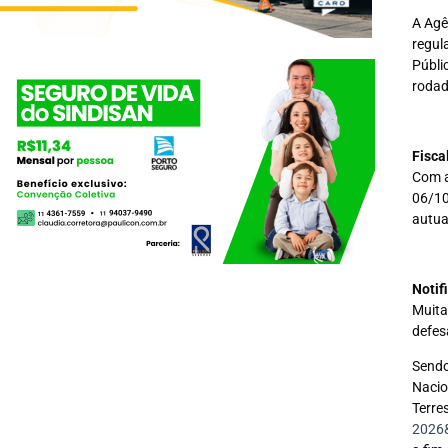
A Agê
regul
Públi
rodad
Fisca
Com a
06/10
autua
Notif
Muita
defes
Sendo
Nacio
Terre
2026