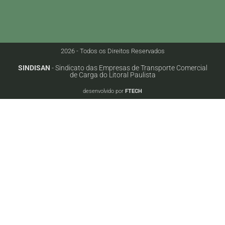
2026 - Todos os Direitos Reservados
SINDISAN
- Sindicato das Empresas de Transporte Comercial
de Carga do Litoral Paulista
desenvolvido por
FTECH