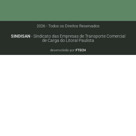
2026 - Todos os Direitos Reservados
SINDISAN
- Sindicato das Empresas de Transporte Comercial
de Carga do Litoral Paulista
desenvolvido por
FTECH