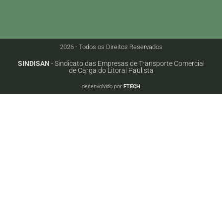
2026 - Todos os Direitos Reservados
SINDISAN
- Sindicato das Empresas de Transporte Comercial
de Carga do Litoral Paulista
desenvolvido por
FTECH