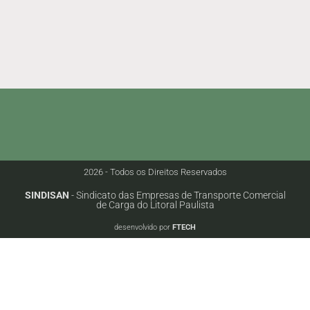
2026 - Todos os Direitos Reservados
SINDISAN
- Sindicato das Empresas de Transporte Comercial
de Carga do Litoral Paulista
desenvolvido por
FTECH