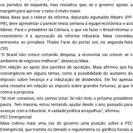
os partidos de esquerda, mas ressaltou que, se o governo apoiar, a
margem para aprovar o texto é muito maior.
Maia disse que o relator da reforma, deputado Aguinaldo Ribeiro (PP-
PB), deve apresentar o parecer nesta semana à equipe econômica e aos
líderes. Para o presidente da Câmara, o que vai fazer o Brasil retomar o
crescimento é a aprovação da reforma tributária. Maia concedeu
entrevista ao jornalista Thales Faria do portal Uol, na segunda-feira
(30).
“O Brasil não cresce cortando despesa, a economia vai crescer se o
ambiente de negócios melhorar”, destacou Maia.
Em relação ao apoio dos partidos de oposição, Maia afirmou que há
convergência em alguns temas, como a possibilidade do aumento do
imposto sobre herança e a tributação de dividendos. Ele fez apenas
uma ressalva em relação ao imposto sobre grandes fortunas, já que é
contra a proposta.
“Se tiver consenso, nós vamos votar. Se não tiver, o próximo presidente
pauta. Tem maioria, estou tentando ajudar desde o ano passado para
avançar com a tributária. A vaidade política atrapalhou”, afirmou.
PEC Emergencial
Maia cobrou mais uma vez do governo uma posição sobre a PEC
Emergencial, que tramita no Senado e regulamenta os gatilhos fiscais a