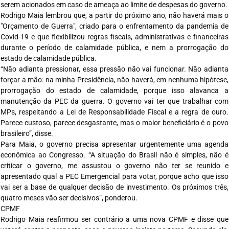
serem acionados em caso de ameaça ao limite de despesas do governo.
Rodrigo Maia lembrou que, a partir do próximo ano, não haverá mais o
"Orçamento de Guerra", criado para o enfrentamento da pandemia de
Covid-19 e que flexibilizou regras fiscais, administrativas e financeiras
durante o período de calamidade pública, e nem a prorrogação do
estado de calamidade pública.
“Não adianta pressionar, essa pressão não vai funcionar. Não adianta
forçar a mão: na minha Presidência, não haverá, em nenhuma hipótese,
prorrogação do estado de calamidade, porque isso alavanca a
manutenção da PEC da guerra. O governo vai ter que trabalhar com
MPs, respeitando a Lei de Responsabilidade Fiscal e a regra de ouro.
Parece custoso, parece desgastante, mas o maior beneficiário é o povo
brasileiro”, disse.
Para Maia, o governo precisa apresentar urgentemente uma agenda
econômica ao Congresso. “A situação do Brasil não é simples, não é
criticar o governo, me assustou o governo não ter se reunido e
apresentado qual a PEC Emergencial para votar, porque acho que isso
vai ser a base de qualquer decisão de investimento. Os próximos três,
quatro meses vão ser decisivos”, ponderou.
CPMF
Rodrigo Maia reafirmou ser contrário a uma nova CPMF e disse que