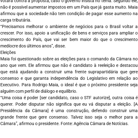
votará contra a proposta, caso o governo insista no tema. Segundo ele,
não é possível aumentar impostos em um País que já gasta muito. Maia
afirmou que a sociedade não tem condição de pagar esse aumento na
carga tributária.
“Precisamos melhorar o ambiente de negócios para o Brasil voltar a
crescer. Por isso, apoio a unificação de bens e serviços para ampliar o
crescimento do País, que vai ser bem maior do que o crescimento
medíocre dos últimos anos”, disse.
Eleições
Maia foi questionado sobre as eleições para o comando da Câmara no
ano que vem. Ele afirmou que não é candidato à reeleição e destacou
que está ajudando a construir uma frente suprapartidária que gere
consenso e que garanta independência do Legislativo em relação ao
Executivo. Para Rodrigo Maia, o ideal é que o próximo presidente seja
alguém com perfil de diálogo e equilíbrio.
“Uma coisa é poder [ser candidato, caso o STF autorize], outra coisa é
querer. Poder disputar não significa que eu vá disputar a eleição. [A
Presidência da Câmara] é uma construção, defendo construir uma
grande frente que gere consenso. Talvez isso seja o melhor para a
Câmara”, afirmou o presidente. Fonte: Agência Câmara de Notícias.