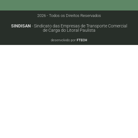
2026 - Todos os Direitos Reservados
SINDISAN
- Sindicato das Empresas de Transporte Comercial
de Carga do Litoral Paulista
desenvolvido por
FTECH