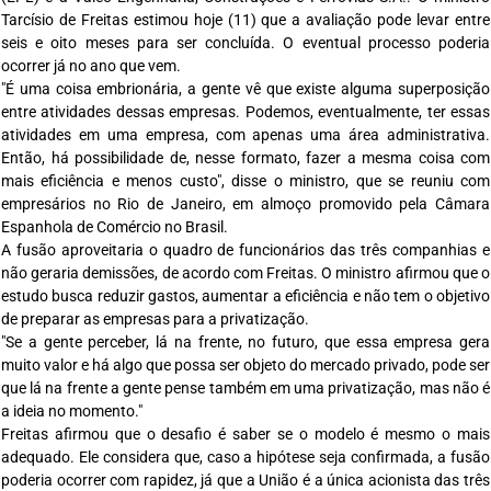
Tarcísio de Freitas estimou hoje (11) que a avaliação pode levar entre
seis e oito meses para ser concluída. O eventual processo poderia
ocorrer já no ano que vem.
"É uma coisa embrionária, a gente vê que existe alguma superposição
entre atividades dessas empresas. Podemos, eventualmente, ter essas
atividades em uma empresa, com apenas uma área administrativa.
Então, há possibilidade de, nesse formato, fazer a mesma coisa com
mais eficiência e menos custo", disse o ministro, que se reuniu com
empresários no Rio de Janeiro, em almoço promovido pela Câmara
Espanhola de Comércio no Brasil.
A fusão aproveitaria o quadro de funcionários das três companhias e
não geraria demissões, de acordo com Freitas. O ministro afirmou que o
estudo busca reduzir gastos, aumentar a eficiência e não tem o objetivo
de preparar as empresas para a privatização.
"Se a gente perceber, lá na frente, no futuro, que essa empresa gera
muito valor e há algo que possa ser objeto do mercado privado, pode ser
que lá na frente a gente pense também em uma privatização, mas não é
a ideia no momento."
Freitas afirmou que o desafio é saber se o modelo é mesmo o mais
adequado. Ele considera que, caso a hipótese seja confirmada, a fusão
poderia ocorrer com rapidez, já que a União é a única acionista das três