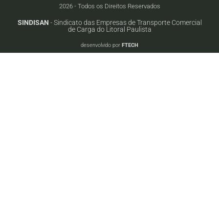
2026 - Todos os Direitos Reservados
SINDISAN
- Sindicato das Empresas de Transporte Comercial
de Carga do Litoral Paulista
desenvolvido por
FTECH