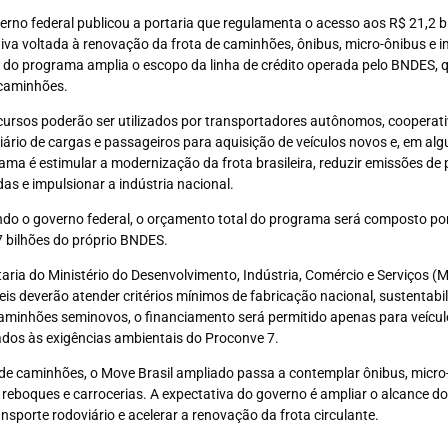
erno federal publicou a portaria que regulamenta o acesso aos R$ 21,2 b
ativa voltada à renovação da frota de caminhões, ônibus, micro-ônibus e 
 do programa amplia o escopo da linha de crédito operada pelo BNDES, 
caminhões.
cursos poderão ser utilizados por transportadores autônomos, cooperat
iário de cargas e passageiros para aquisição de veículos novos e, em al
ama é estimular a modernização da frota brasileira, reduzir emissões d
das e impulsionar a indústria nacional.
do o governo federal, o orçamento total do programa será composto por
7 bilhões do próprio BNDES.
taria do Ministério do Desenvolvimento, Indústria, Comércio e Serviços (
veis deverão atender critérios mínimos de fabricação nacional, sustentabi
aminhões seminovos, o financiamento será permitido apenas para veículo
ados às exigências ambientais do Proconve 7.
de caminhões, o Move Brasil ampliado passa a contemplar ônibus, micro
reboques e carrocerias. A expectativa do governo é ampliar o alcance 
ansporte rodoviário e acelerar a renovação da frota circulante.