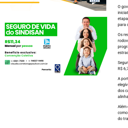
O gov
inici
etapa
para 
Os re
rodov
progr
estra
Segun
R$ 6,
A por
elegí
dos c
alinh
Além 
como 
do tr