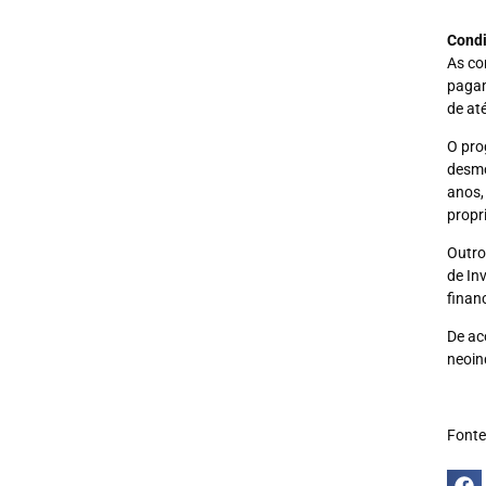
Condi
As co
pagam
de at
O pro
desmo
anos,
propr
Outro
de In
finan
De ac
neoin
Fonte