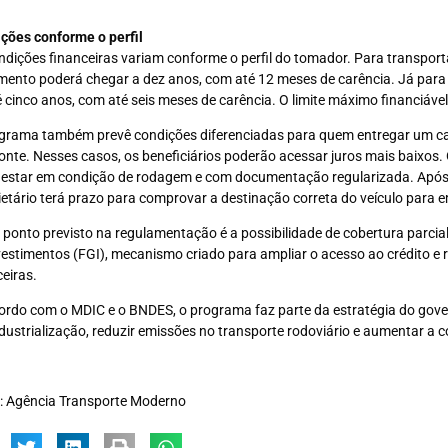
ções conforme o perfil
ndições financeiras variam conforme o perfil do tomador. Para transpo
ento poderá chegar a dez anos, com até 12 meses de carência. Já para
é cinco anos, com até seis meses de carência. O limite máximo financiável
grama também prevê condições diferenciadas para quem entregar um ca
nte. Nesses casos, os beneficiários poderão acessar juros mais baixos. 
 estar em condição de rodagem e com documentação regularizada. Após
ietário terá prazo para comprovar a destinação correta do veículo para 
 ponto previsto na regulamentação é a possibilidade de cobertura parci
vestimentos (FGI), mecanismo criado para ampliar o acesso ao crédito e re
ceiras.
ordo com o MDIC e o BNDES, o programa faz parte da estratégia do gover
dustrialização, reduzir emissões no transporte rodoviário e aumentar a co
: Agência Transporte Moderno