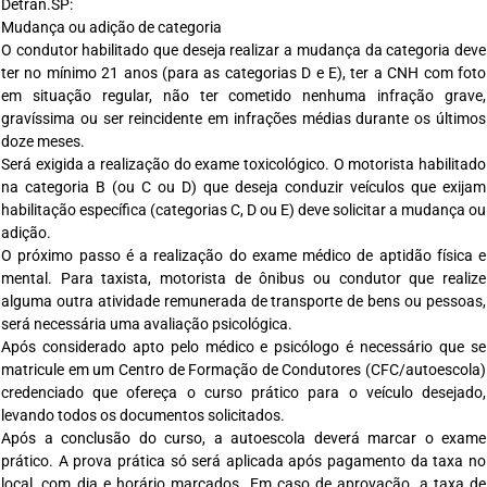
Detran.SP:
Mudança ou adição de categoria
O condutor habilitado que deseja realizar a mudança da categoria deve
ter no mínimo 21 anos (para as categorias D e E), ter a CNH com foto
em situação regular, não ter cometido nenhuma infração grave,
gravíssima ou ser reincidente em infrações médias durante os últimos
doze meses.
Será exigida a realização do exame toxicológico. O motorista habilitado
na categoria B (ou C ou D) que deseja conduzir veículos que exijam
habilitação específica (categorias C, D ou E) deve solicitar a mudança ou
adição.
O próximo passo é a realização do exame médico de aptidão física e
mental. Para taxista, motorista de ônibus ou condutor que realize
alguma outra atividade remunerada de transporte de bens ou pessoas,
será necessária uma avaliação psicológica.
Após considerado apto pelo médico e psicólogo é necessário que se
matricule em um Centro de Formação de Condutores (CFC/autoescola)
credenciado que ofereça o curso prático para o veículo desejado,
levando todos os documentos solicitados.
Após a conclusão do curso, a autoescola deverá marcar o exame
prático. A prova prática só será aplicada após pagamento da taxa no
local, com dia e horário marcados. Em caso de aprovação, a taxa de