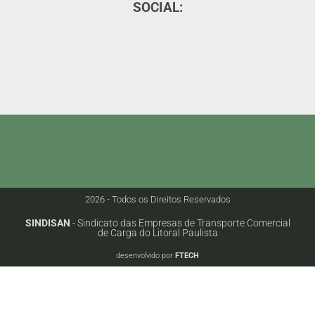
SOCIAL:
2026 - Todos os Direitos Reservados
SINDISAN
- Sindicato das Empresas de Transporte Comercial
de Carga do Litoral Paulista
desenvolvido por
FTECH