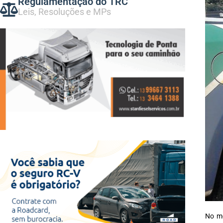
Regulamentação do TRC
Leis, Resoluções e MPs
No mê