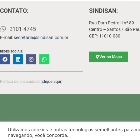
CONTATO:
SINDISAN:
Rua Dom Pedro II nº 89
2101-4745
Centro – Santos / São Pau
CEP: 11010-080
E-mail:
secretaria@sindisan.com.br
REDES SOCIAIS:
Ver no Mapa
Política de privacidade (
clique aqui
)
Utilizamos cookies e outras tecnologias semelhantes para m
navegando, você concorda.
SINDISAN
- Sindicato da
2026 - Todos os Direitos Reservados