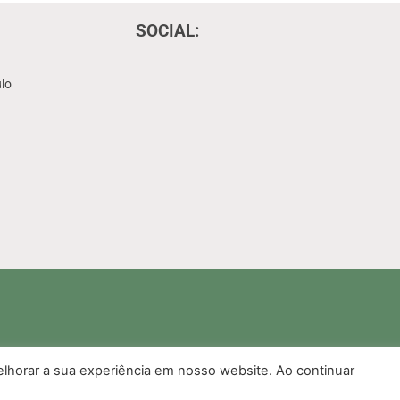
SOCIAL:
lo
elhorar a sua experiência em nosso website. Ao continuar
s Empresas de Transporte Comercial de Carga do Litoral Paulista