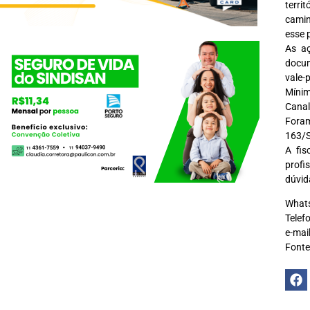
terri
camin
esse 
As aç
docum
vale-
Mínim
Canal
Foram
163/S
A fis
profi
dúvida
Whats
Telef
e-mai
Fonte