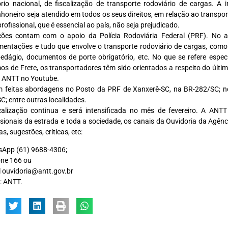
tório nacional, de fiscalização de transporte rodoviário de cargas. A 
honeiro seja atendido em todos os seus direitos, em relação ao transpor
profissional, que é essencial ao país, não seja prejudicado.
ões contam com o apoio da Polícia Rodoviária Federal (PRF). No ato
entações e tudo que envolve o transporte rodoviário de cargas, como
pedágio, documentos de porte obrigatório, etc. No que se refere espec
os de Frete, os transportadores têm sido orientados a respeito do últim
 ANTT no Youtube.
 feitas abordagens no Posto da PRF de Xanxerê-SC, na BR-282/SC; n
C; entre outras localidades.
calização continua e será intensificada no mês de fevereiro. A ANTT 
ssionais da estrada e toda a sociedade, os canais da Ouvidoria da Agên
s, sugestões, críticas, etc:
App (61) 9688-4306;
one 166 ou
l ouvidoria@antt.gov.br
: ANTT.