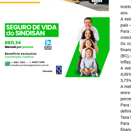
Insti
ano.
A est
país 
Para 
cresc
Os nú
finan
(BC), 
Infla
A est
4,06%
3,75%
A met
entre
perce
Para 
defin
Taxa 
Para 
finan