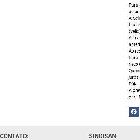
Para 
ao an
A Sel
títul
(Selic
A man
anter
Ao re
Para 
risco
Quand
juros
Dólar
A pre
para 
CONTATO:
SINDISAN: