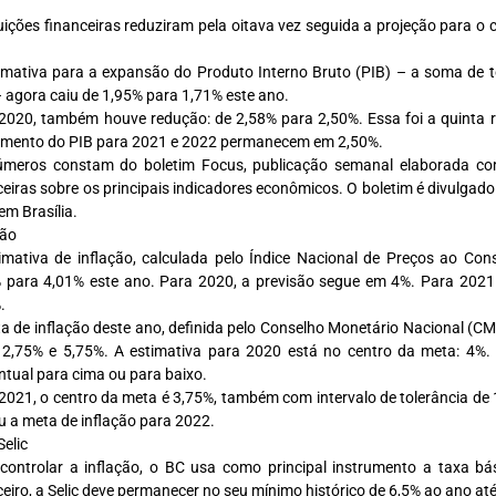
tuições financeiras reduziram pela oitava vez seguida a projeção para o 
imativa para a expansão do Produto Interno Bruto (PIB) – a soma de t
– agora caiu de 1,95% para 1,71% este ano.
2020, também houve redução: de 2,58% para 2,50%. Essa foi a quinta r
imento do PIB para 2021 e 2022 permanecem em 2,50%.
meros constam do boletim Focus, publicação semanal elaborada com
ceiras sobre os principais indicadores econômicos. O boletim é divulgado
em Brasília.
ção
imativa de inflação, calculada pelo Índice Nacional de Preços ao Con
 para 4,01% este ano. Para 2020, a previsão segue em 4%. Para 2021
.
a de inflação deste ano, definida pelo Conselho Monetário Nacional (CMN
 2,75% e 5,75%. A estimativa para 2020 está no centro da meta: 4%.
ntual para cima ou para baixo.
2021, o centro da meta é 3,75%, também com intervalo de tolerância de
iu a meta de inflação para 2022.
Selic
controlar a inflação, o BC usa como principal instrumento a taxa bás
ceiro, a Selic deve permanecer no seu mínimo histórico de 6,5% ao ano até