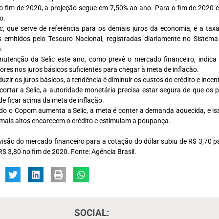
o fim de 2020, a projeção segue em 7,50% ao ano. Para o fim de 2020 
o.
ic, que serve de referência para os demais juros da economia, é a t
os emitidos pelo Tesouro Nacional, registradas diariamente no Sistem
).
utenção da Selic este ano, como prevê o mercado financeiro, indica
iores nos juros básicos suficientes para chegar à meta de inflação.
duzir os juros básicos, a tendência é diminuir os custos do crédito e inc
cortar a Selic, a autoridade monetária precisa estar segura de que os 
 de ficar acima da meta de inflação.
o o Copom aumenta a Selic, a meta é conter a demanda aquecida, e iss
 mais altos encarecem o crédito e estimulam a poupança.
visão do mercado financeiro para a cotação do dólar subiu de R$ 3,70 p
R$ 3,80 no fim de 2020. Fonte: Agência Brasil.
SOCIAL: