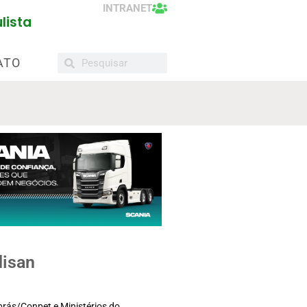
INTRANET
lista
ATO
disan
brás/Conpet e Ministérios do