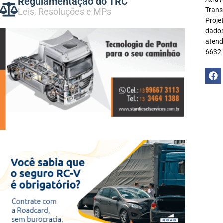
Regulamentação do TRC
Trans
Leis, Resoluções e MPs
Proje
dados
atend
66321