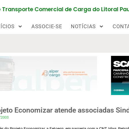
Transporte Comercial de Carga do Litoral Pau
ÍCIOS
ASSOCIE-SE
NOTÍCIAS
CONT
jeto Economizar atende associadas Sin
/2003
és do Projeto Economizar, a Fetcesp, em parceria com a CNT, Idaq, Petro