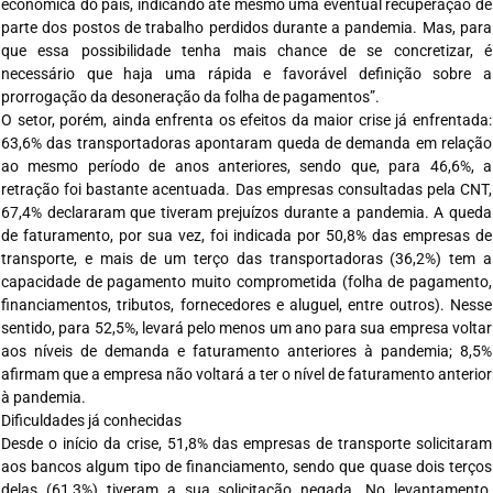
econômica do país, indicando até mesmo uma eventual recuperação de
parte dos postos de trabalho perdidos durante a pandemia. Mas, para
que essa possibilidade tenha mais chance de se concretizar, é
necessário que haja uma rápida e favorável definição sobre a
prorrogação da desoneração da folha de pagamentos”.
O setor, porém, ainda enfrenta os efeitos da maior crise já enfrentada:
63,6% das transportadoras apontaram queda de demanda em relação
ao mesmo período de anos anteriores, sendo que, para 46,6%, a
retração foi bastante acentuada. Das empresas consultadas pela CNT,
67,4% declararam que tiveram prejuízos durante a pandemia. A queda
de faturamento, por sua vez, foi indicada por 50,8% das empresas de
transporte, e mais de um terço das transportadoras (36,2%) tem a
capacidade de pagamento muito comprometida (folha de pagamento,
financiamentos, tributos, fornecedores e aluguel, entre outros). Nesse
sentido, para 52,5%, levará pelo menos um ano para sua empresa voltar
aos níveis de demanda e faturamento anteriores à pandemia; 8,5%
afirmam que a empresa não voltará a ter o nível de faturamento anterior
à pandemia.
Dificuldades já conhecidas
Desde o início da crise, 51,8% das empresas de transporte solicitaram
aos bancos algum tipo de financiamento, sendo que quase dois terços
delas (61,3%) tiveram a sua solicitação negada. No levantamento,