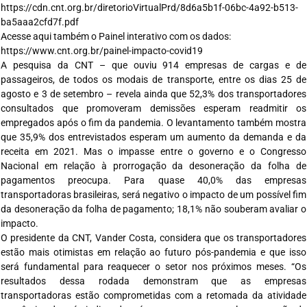
https://cdn.cnt.org.br/diretorioVirtualPrd/8d6a5b1f-06bc-4a92-b513-
ba5aaa2cfd7f.pdf
Acesse aqui também o Painel interativo com os dados:
https://www.cnt.org.br/painel-impacto-covid19
A pesquisa da CNT – que ouviu 914 empresas de cargas e de
passageiros, de todos os modais de transporte, entre os dias 25 de
agosto e 3 de setembro – revela ainda que 52,3% dos transportadores
consultados que promoveram demissões esperam readmitir os
empregados após o fim da pandemia. O levantamento também mostra
que 35,9% dos entrevistados esperam um aumento da demanda e da
receita em 2021. Mas o impasse entre o governo e o Congresso
Nacional em relação à prorrogação da desoneração da folha de
pagamentos preocupa. Para quase 40,0% das empresas
transportadoras brasileiras, será negativo o impacto de um possível fim
da desoneração da folha de pagamento; 18,1% não souberam avaliar o
impacto.
O presidente da CNT, Vander Costa, considera que os transportadores
estão mais otimistas em relação ao futuro pós-pandemia e que isso
será fundamental para reaquecer o setor nos próximos meses. “Os
resultados dessa rodada demonstram que as empresas
transportadoras estão comprometidas com a retomada da atividade