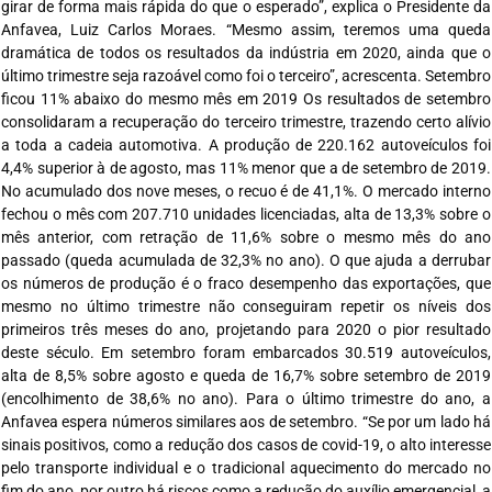
girar de forma mais rápida do que o esperado”, explica o Presidente da
Anfavea, Luiz Carlos Moraes. “Mesmo assim, teremos uma queda
dramática de todos os resultados da indústria em 2020, ainda que o
último trimestre seja razoável como foi o terceiro”, acrescenta. Setembro
ficou 11% abaixo do mesmo mês em 2019 Os resultados de setembro
consolidaram a recuperação do terceiro trimestre, trazendo certo alívio
a toda a cadeia automotiva. A produção de 220.162 autoveículos foi
4,4% superior à de agosto, mas 11% menor que a de setembro de 2019.
No acumulado dos nove meses, o recuo é de 41,1%. O mercado interno
fechou o mês com 207.710 unidades licenciadas, alta de 13,3% sobre o
mês anterior, com retração de 11,6% sobre o mesmo mês do ano
passado (queda acumulada de 32,3% no ano). O que ajuda a derrubar
os números de produção é o fraco desempenho das exportações, que
mesmo no último trimestre não conseguiram repetir os níveis dos
primeiros três meses do ano, projetando para 2020 o pior resultado
deste século. Em setembro foram embarcados 30.519 autoveículos,
alta de 8,5% sobre agosto e queda de 16,7% sobre setembro de 2019
(encolhimento de 38,6% no ano). Para o último trimestre do ano, a
Anfavea espera números similares aos de setembro. “Se por um lado há
sinais positivos, como a redução dos casos de covid-19, o alto interesse
pelo transporte individual e o tradicional aquecimento do mercado no
fim do ano, por outro há riscos como a redução do auxílio emergencial, a