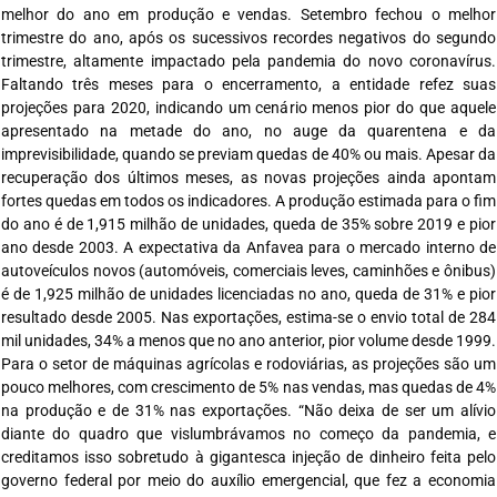
melhor do ano em produção e vendas. Setembro fechou o melhor
trimestre do ano, após os sucessivos recordes negativos do segundo
trimestre, altamente impactado pela pandemia do novo coronavírus.
Faltando três meses para o encerramento, a entidade refez suas
projeções para 2020, indicando um cenário menos pior do que aquele
apresentado na metade do ano, no auge da quarentena e da
imprevisibilidade, quando se previam quedas de 40% ou mais. Apesar da
recuperação dos últimos meses, as novas projeções ainda apontam
fortes quedas em todos os indicadores. A produção estimada para o fim
do ano é de 1,915 milhão de unidades, queda de 35% sobre 2019 e pior
ano desde 2003. A expectativa da Anfavea para o mercado interno de
autoveículos novos (automóveis, comerciais leves, caminhões e ônibus)
é de 1,925 milhão de unidades licenciadas no ano, queda de 31% e pior
resultado desde 2005. Nas exportações, estima-se o envio total de 284
mil unidades, 34% a menos que no ano anterior, pior volume desde 1999.
Para o setor de máquinas agrícolas e rodoviárias, as projeções são um
pouco melhores, com crescimento de 5% nas vendas, mas quedas de 4%
na produção e de 31% nas exportações. “Não deixa de ser um alívio
diante do quadro que vislumbrávamos no começo da pandemia, e
creditamos isso sobretudo à gigantesca injeção de dinheiro feita pelo
governo federal por meio do auxílio emergencial, que fez a economia