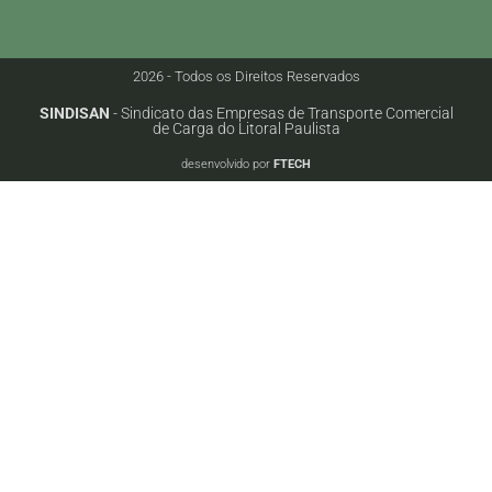
2026 - Todos os Direitos Reservados
SINDISAN
- Sindicato das Empresas de Transporte Comercial
de Carga do Litoral Paulista
desenvolvido por
FTECH