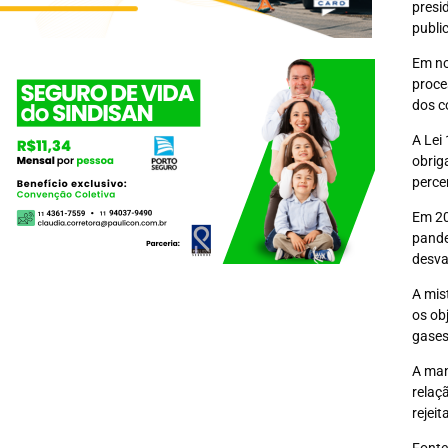
presi
publi
Em no
proce
dos c
A Lei
obrig
perce
Em 20
pande
desva
A mis
os ob
gases
A man
relaç
rejei
Fonte