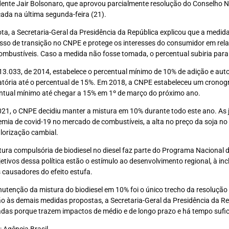
dente Jair Bolsonaro, que aprovou parcialmente resolução do Conselho N
cada na última segunda-feira (21).
ta, a Secretaria-Geral da Presidência da República explicou que a medida
sso de transição no CNPE e protege os interesses do consumidor em relaç
ombustíveis. Caso a medida não fosse tomada, o percentual subiria para
 13.033, de 2014, estabelece o percentual mínimo de 10% de adição e auto
atória até o percentual de 15%. Em 2018, a CNPE estabeleceu um cronogr
ntual mínimo até chegar a 15% em 1º de março do próximo ano.
21, o CNPE decidiu manter a mistura em 10% durante todo este ano. As j
mia de covid-19 no mercado de combustíveis, a alta no preço da soja no
lorização cambial.
tura compulsória de biodiesel no diesel faz parte do Programa Nacional 
jetivos dessa política estão o estímulo ao desenvolvimento regional, à in
 causadores do efeito estufa.
utenção da mistura do biodiesel em 10% foi o único trecho da resoluç
ão às demais medidas propostas, a Secretaria-Geral da Presidência da R
tadas porque trazem impactos de médio e de longo prazo e há tempo sufi
: Agência Brasil.