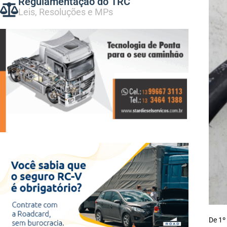
Regulamentação do TRC
Leis, Resoluções e MPs
De 1º