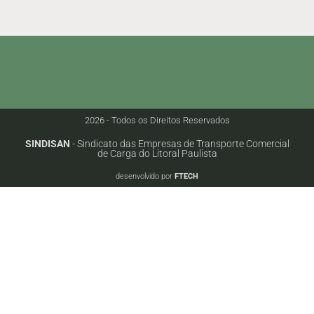
2026 - Todos os Direitos Reservados
SINDISAN
- Sindicato das Empresas de Transporte Comercial
de Carga do Litoral Paulista
desenvolvido por
FTECH