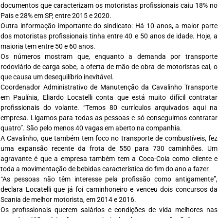
documentos que caracterizam os motoristas profissionais caiu 18% no
País e 28% em SP, entre 2015 e 2020.
Outra informação importante do sindicato: Há 10 anos, a maior parte
dos motoristas profissionais tinha entre 40 e 50 anos de idade. Hoje, a
maioria tem entre 50 e 60 anos.
Os números mostram que, enquanto a demanda por transporte
rodoviário de carga sobe, a oferta de mão de obra de motoristas cai, o
que causa um desequilíbrio inevitável.
Coordenador Administrativo de Manutenção da Cavalinho Transporte
em Paulínia, Eliardo Locatelli conta que está muito difícil contratar
profissionais do volante. “Temos 80 currículos arquivados aqui na
empresa. Ligamos para todas as pessoas e só conseguimos contratar
quatro”. São pelo menos 40 vagas em aberto na companhia.
A Cavalinho, que também tem foco no transporte de combustíveis, fez
uma expansão recente da frota de 550 para 730 caminhões. Um
agravante é que a empresa também tem a Coca-Cola como cliente e
toda a movimentação de bebidas característica do fim do ano a fazer.
“As pessoas não têm interesse pela profissão como antigamente”,
declara Locatelli que já foi caminhoneiro e venceu dois concursos da
Scania de melhor motorista, em 2014 e 2016.
Os profissionais querem salários e condições de vida melhores nas