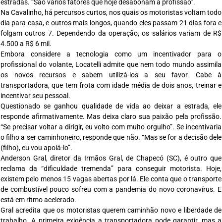
estradas. “São vários fatores que hoje desabonam a profissão”.
Na Cavalinho, há percursos curtos, nos quais os motoristas voltam todo
dia para casa, e outros mais longos, quando eles passam 21 dias fora e
folgam outros 7. Dependendo da operação, os salários variam de R$
4.500 a R$ 6 mil.
Embora considere a tecnologia como um incentivador para o
profissional do volante, Locatelli admite que nem todo mundo assimila
os novos recursos e sabem utilizá-los a seu favor. Cabe à
transportadora, que tem frota com idade média de dois anos, treinar e
incentivar seu pessoal.
Questionado se ganhou qualidade de vida ao deixar a estrada, ele
responde afirmativamente. Mas deixa claro sua paixão pela profissão.
“Se precisar voltar a dirigir, eu volto com muito orgulho”. Se incentivaria
o filho a ser caminhoneiro, responde que não. “Mas se for a decisão dele
(filho), eu vou apoiá-lo”.
Anderson Gral, diretor da Irmãos Gral, de Chapecó (SC), é outro que
reclama da “dificuldade tremenda” para conseguir motorista. Hoje,
existem pelo menos 15 vagas abertas por lá. Ele conta que o transporte
de combustível pouco sofreu com a pandemia do novo coronavírus. E
está em ritmo acelerado.
Gral acredita que os motoristas querem caminhão novo e liberdade de
trabalho. A primeira exigência a transportadora pode garantir, mas a