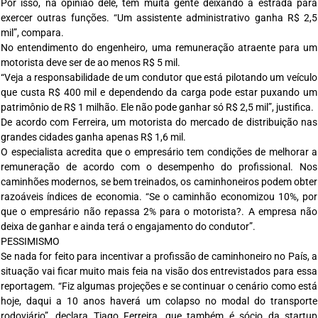
Por isso, na opinião dele, tem muita gente deixando a estrada para
exercer outras funções. “Um assistente administrativo ganha R$ 2,5
mil”, compara.
No entendimento do engenheiro, uma remuneração atraente para um
motorista deve ser de ao menos R$ 5 mil.
“Veja a responsabilidade de um condutor que está pilotando um veículo
que custa R$ 400 mil e dependendo da carga pode estar puxando um
patrimônio de R$ 1 milhão. Ele não pode ganhar só R$ 2,5 mil”, justifica.
De acordo com Ferreira, um motorista do mercado de distribuição nas
grandes cidades ganha apenas R$ 1,6 mil.
O especialista acredita que o empresário tem condições de melhorar a
remuneração de acordo com o desempenho do profissional. Nos
caminhões modernos, se bem treinados, os caminhoneiros podem obter
razoáveis índices de economia. “Se o caminhão economizou 10%, por
que o empresário não repassa 2% para o motorista?. A empresa não
deixa de ganhar e ainda terá o engajamento do condutor”.
PESSIMISMO
Se nada for feito para incentivar a profissão de caminhoneiro no País, a
situação vai ficar muito mais feia na visão dos entrevistados para essa
reportagem. “Fiz algumas projeções e se continuar o cenário como está
hoje, daqui a 10 anos haverá um colapso no modal do transporte
rodoviário”, declara Tiago Ferreira, que também é sócio da startup