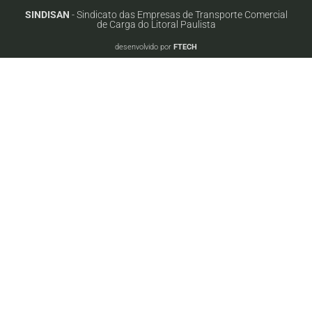
SINDISAN
- Sindicato das Empresas de Transporte Comercial
de Carga do Litoral Paulista
desenvolvido por
FTECH