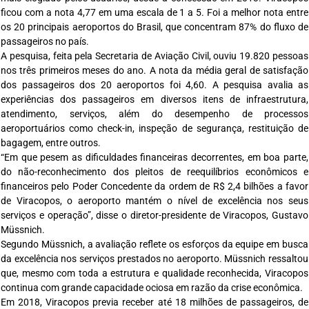
ficou com a nota 4,77 em uma escala de 1 a 5. Foi a melhor nota entre
os 20 principais aeroportos do Brasil, que concentram 87% do fluxo de
passageiros no país.
A pesquisa, feita pela Secretaria de Aviação Civil, ouviu 19.820 pessoas
nos três primeiros meses do ano. A nota da média geral de satisfação
dos passageiros dos 20 aeroportos foi 4,60. A pesquisa avalia as
experiências dos passageiros em diversos itens de infraestrutura,
atendimento, serviços, além do desempenho de processos
aeroportuários como check-in, inspeção de segurança, restituição de
bagagem, entre outros.
“Em que pesem as dificuldades financeiras decorrentes, em boa parte,
do não-reconhecimento dos pleitos de reequilíbrios econômicos e
financeiros pelo Poder Concedente da ordem de R$ 2,4 bilhões a favor
de Viracopos, o aeroporto mantém o nível de excelência nos seus
serviços e operação”, disse o diretor-presidente de Viracopos, Gustavo
Müssnich.
Segundo Müssnich, a avaliação reflete os esforços da equipe em busca
da excelência nos serviços prestados no aeroporto. Müssnich ressaltou
que, mesmo com toda a estrutura e qualidade reconhecida, Viracopos
continua com grande capacidade ociosa em razão da crise econômica.
Em 2018, Viracopos previa receber até 18 milhões de passageiros, de