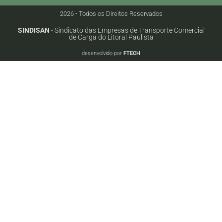
2026 - Todos os Direitos Reservados
SINDISAN
- Sindicato das Empresas de Transporte Comercial
de Carga do Litoral Paulista
desenvolvido por
FTECH