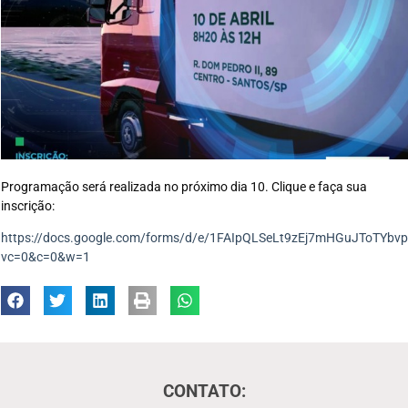
Programação será realizada no próximo dia 10. Clique e faça sua
inscrição:
https://docs.google.com/forms/d/e/1FAIpQLSeLt9zEj7mHGuJToTYb
vc=0&c=0&w=1
CONTATO: