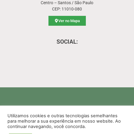
Centro – Santos / São Paulo
CEP: 11010-080
Ver no Mapa
SOCIAL:
Utilizamos cookies e outras tecnologias semelhantes
para melhorar a sua experiência em nosso website. Ao
2026 - Todos os Direitos Reservados
continuar navegando, você concorda.
SINDISAN
- Sindicato das Empresas de Transporte Comercial