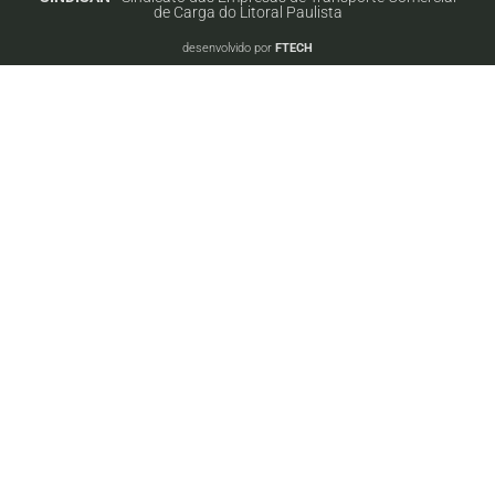
de Carga do Litoral Paulista
desenvolvido por
FTECH